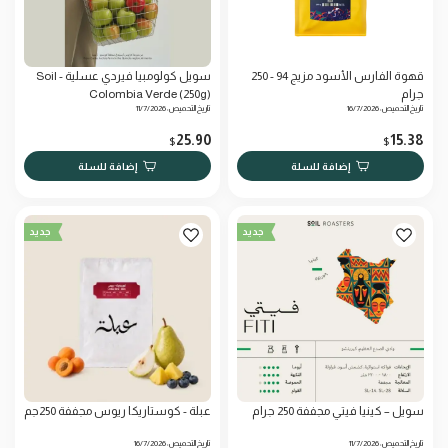
قهوة الفارس الأسود مزيج 94 - 250
سويل كولومبيا فيردي عسلية - Soil
جرام
Colombia Verde (250g)
تاريخ التحميص: 16/7/2026
تاريخ التحميص: 11/7/2026
25.90
15.38
$
$
إضافة للسلة
إضافة للسلة
جديد
جديد
سويل – كينيا فيتي مجففة 250 جرام
عبلة - كوستاريكا ريوس مجففة 250جم
تاريخ التحميص: 11/7/2026
تاريخ التحميص: 16/7/2026