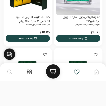
قهوة الرياض جبل القارة البرازيل
كتاب الأظرف الفارس الأسود
مجففة 250g
الفاكهي 20 ظرف × 18 جرام
قهوة جبل القارة من محمصة الرياض…
كتاب الأظرف الفاكهي من محمصة…
38.85
13.76
$
$
إضافة للسلة
إضافة للسلة
دبليو هويلا | كولومبيا ٢٥٠ج
دبليو فروتا | كولومبيا ٢٥٠ج
محصول هويلا كولومبيا (250 جرام)…
تاريخ التحميص: 24/6/2026