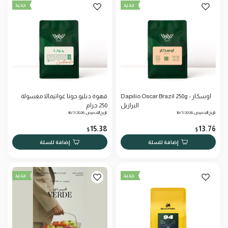
جديد
جديد
Dapilio Oscar Brazil 250g - اوسكار
قهوة دبليو جونا غواتيمالا مغسولة
البرازيل
250 جرام
تاريخ التحميص: 16/7/2026
تاريخ التحميص: 16/7/2026
15.38
13.76
$
$
إضافة للسلة
إضافة للسلة
جديد
جديد