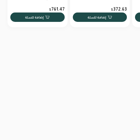
H10Plus
761.47
372.63
$
$
إضافة للسلة
إضافة للسلة