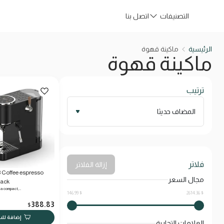
التصنيفات
اتصل بنا
ماكينة قهوة
الرئيسية
ماكينة قهوة
ماكينة قهوة
ترتيب
المضاف حديثا
فلاتر
إزالة الفلاتر
Coffee espresso
مجال السعر
lack
 a compact,…
146.99 $
2614.36 $
388.83
$
إضافة لل
العلامات التجارية