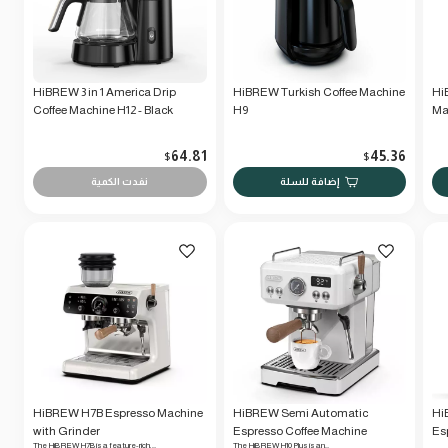
HiBREW 3 in 1 America Drip
HiBREW Turkish Coffee Machine
Hi
Coffee Machine H12 - Black
H9
Ma
64.81
45.36
$
$
إضافة للسلة
نفدت الكمية
HiBREW H7B Espresso Machine
HiBREW Semi Automatic
Hi
with Grinder
Espresso Coffee Machine
Es
The HiBREW H7B is a feature-rich,…
The HiBREW H10 Plus is an…