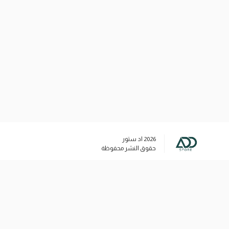
2026
اد ستور
حقوق النشر محفوظة
وسائل التواصل الاجتماعي
+96566020732