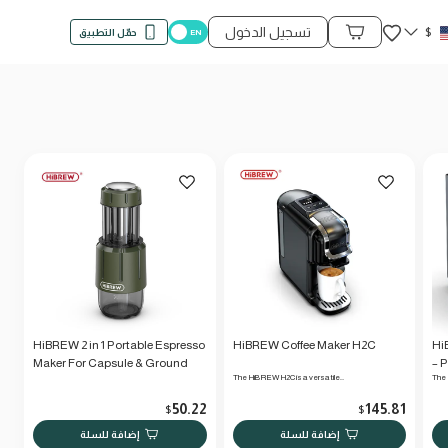
المفضلة
$
تسجيل الدخول
حمّل التطبيق
محتويات السلة
HiBREW 2 in 1 Portable Espresso
HiBREW Coffee Maker H2C
Hi
Maker For Capsule & Ground
– 
The HiBREW H2C is a versatile…
The 
Hand Press Brewer H4D
at
50.22
145.81
$
$
إضافة للسلة
إضافة للسلة