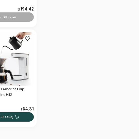
194.42
$
نفدت الكمي
 1 America Drip
ine H12
64.81
$
إضافة لل