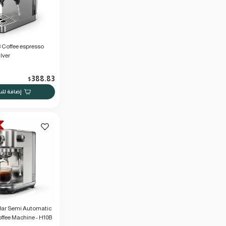
Coffee espresso
lver
388.83
$
إضافة لل
ar Semi Automatic
ffee Machine - H10B