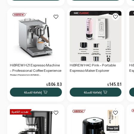
HiBREW H21 Espresso Machine
HiBREW H4C Pink – Portable
Hi
– Professional Coffee Experience
Espresso Maker Explorer
Es
Product Parameters BRAND:…
at Home - Silver
806.83
145.81
$
$
إضافة للسلة
إضافة للسلة
نفدت الكمية