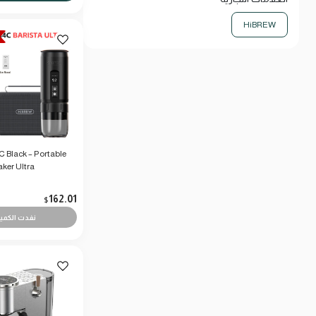
HiBREW
 Black – Portable
ker Ultra
162.01
$
نفدت الكمي