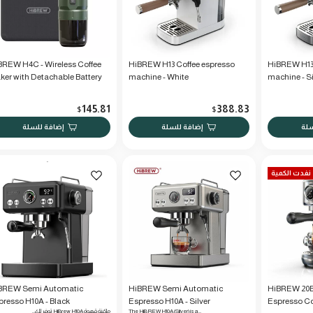
BREW H4C - Wireless Coffee
HiBREW H13 Coffee espresso
HiBREW H13 
ker with Detachable Battery
machine - White
machine - Si
145.81
388.83
$
$
سلة
إضافة للسلة
إضافة للسلة
نفدت الكمية
BREW Semi Automatic
HiBREW Semi Automatic
HiBREW 20B
presso H10A - Black
Espresso H10A - Silver
Espresso Co
The HiBREW H10A (Silver) is a…
ماكينة قهوة HiBrew H10A توفر لك…